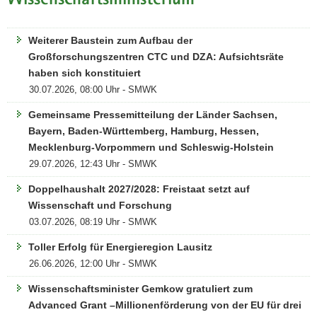
Wissenschaftsministerium
a
v
Weiterer Baustein zum Aufbau der
i
Großforschungszentren CTC und DZA: Aufsichtsräte
g
haben sich konstituiert
a
30.07.2026, 08:00 Uhr - SMWK
t
i
Gemeinsame Pressemitteilung der Länder Sachsen,
o
Bayern, Baden-Württemberg, Hamburg, Hessen,
n
Mecklenburg-Vorpommern und Schleswig-Holstein
29.07.2026, 12:43 Uhr - SMWK
Doppelhaushalt 2027/2028: Freistaat setzt auf
Wissenschaft und Forschung
03.07.2026, 08:19 Uhr - SMWK
Toller Erfolg für Energieregion Lausitz
26.06.2026, 12:00 Uhr - SMWK
Wissenschaftsminister Gemkow gratuliert zum
Advanced Grant –Millionenförderung von der EU für drei