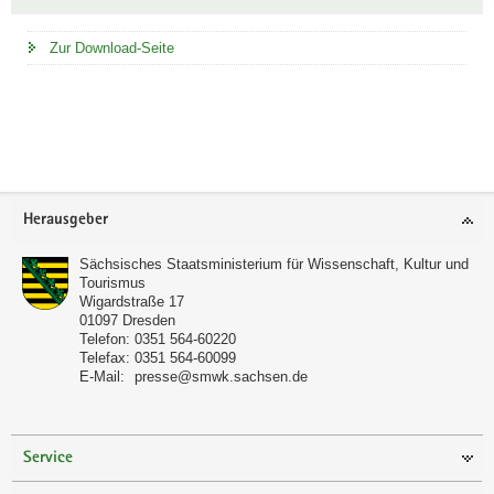
Zur Download-Seite
Footer-
Herausgeber
Bereich
Sächsisches Staatsministerium für Wissenschaft, Kultur und
Tourismus
Wigardstraße 17
01097
Dresden
Telefon:
0351 564-60220
Telefax:
0351 564-60099
E-Mail:
presse@smwk.sachsen.de
Service