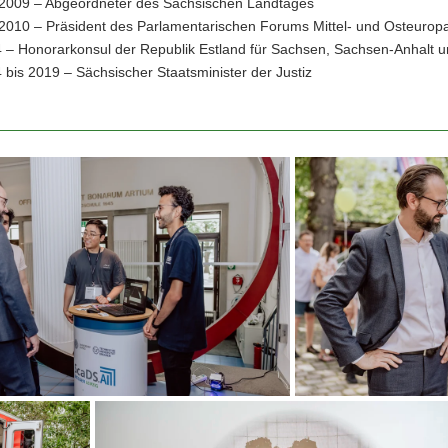
 2009 – Abgeordneter des Sächsischen Landtages
 2010 – Präsident des Parlamentarischen Forums Mittel- und Osteurop
 – Honorarkonsul der Republik Estland für Sachsen, Sachsen-Anhalt 
 bis 2019 – Sächsischer Staatsminister der Justiz
Minister
Gemkow