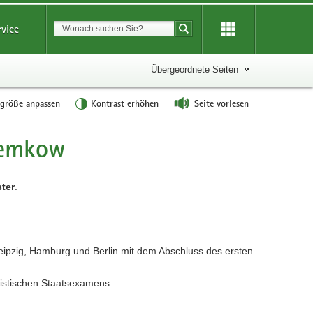
Suchbegriff
rvice
Suche starten
Übergeordnete Seiten
tgröße anpassen
Kontrast erhöhen
Seite vorlesen
 Gemkow
ter
.
eipzig, Hamburg und Berlin mit dem Abschluss des ersten
ristischen Staatsexamens