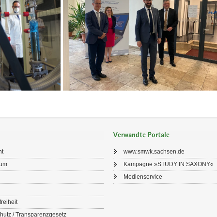
Verwandte Portale
ht
www.smwk.sachsen.de
sum
Kampagne »STUDY IN SAXONY«
Medienservice
freiheit
hutz / Transparenzgesetz