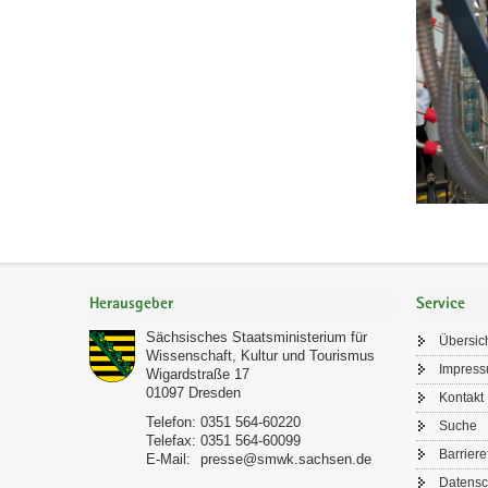
Footer-
Bereich
Herausgeber
Service
Sächsisches Staatsministerium für
Übersic
Wissenschaft, Kultur und Tourismus
Impres
Wigardstraße 17
01097
Dresden
Kontakt
Telefon:
0351 564-60220
Suche
Telefax:
0351 564-60099
Barriere
E-Mail:
presse@smwk.sachsen.de
Datensc