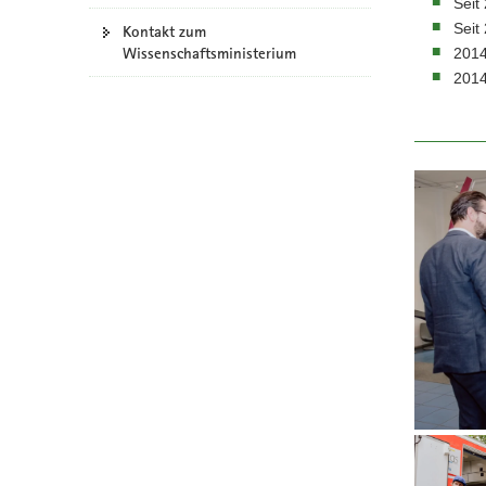
Seit
a
Seit
Kontakt zum
v
Wissenschaftsministerium
2014
i
2014
g
a
t
i
o
n